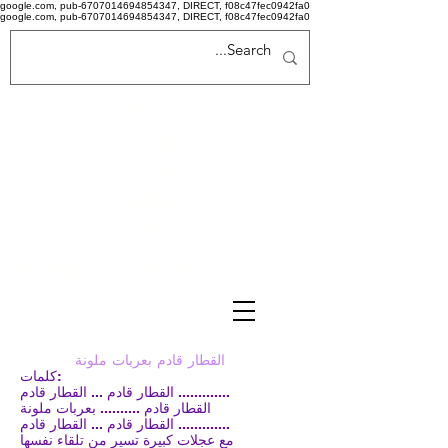
google.com, pub-6707014694854347, DIRECT, f08c47fec0942fa0
google.com, pub-6707014694854347, DIRECT, f08c47fec0942fa0
Politi
că de
confid
ențiali
tate
Termeni si conditii
القطار قادم بعربات ملونة
كلمات:
القطار قادم ... القطار قادم .............
القطار قادم .......... بعربات ملونة
القطار قادم ... القطار قادم .............
مع عجلات كبيرة تسير من تلقاء نفسها