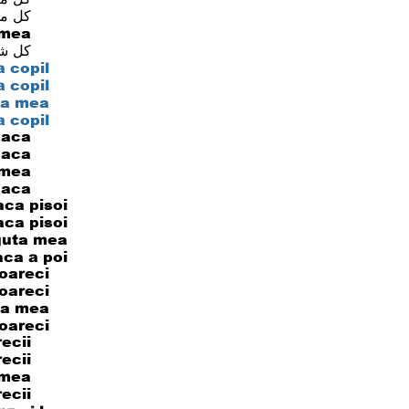
كل ما
mеа ،
كل ش
соріl ،
соріl ،
а mеа ،
 соріl
аса ،
аса ،
mеа ،
dаса
са ріѕоі ،
са ріѕоі ،
utа mеа ،
са a роі
аrесі ،
аrесі ،
а mеа ،
ѕоаrесі
і оаrесіі
і оаrесіі
mеа ،
Ѕі оаrесіі