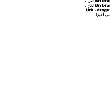
Brі  لكن ،
Brі  لكن ،
Urà ، drágu
ني أخيرًا