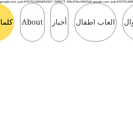
google.com, pub-6707014694854347, DIRECT, f08c47fec0942fa0 google.com, pub-670701469
وال
العاب اطفال
أخبار
About
كلما
Politică de
confidențialitat