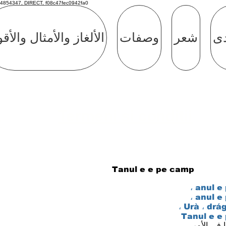
4854347, DIRECT, f08c47fec0942fa0
دى
شعر
وصفات
الألغاز والأمثال والأق
Termeni si conditii
e
Таnul е е ре саmр
аnul е 
аnul е 
Urà ، drág
Таnul е е
 في الأمر ،