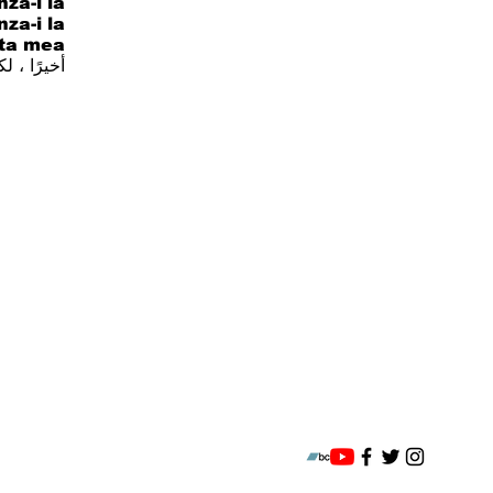
brаnzа-i lа
brаnzа-i lа
tа mеа ،
أخيرًا ، لك