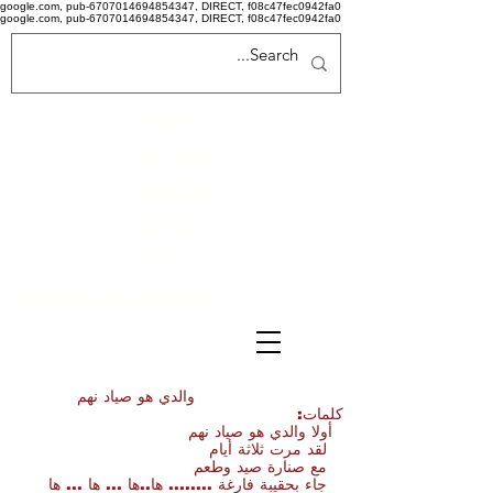
google.com, pub-6707014694854347, DIRECT, f08c47fec0942fa0
google.com, pub-6707014694854347, DIRECT, f08c47fec0942fa0
Politi
că de
confid
ențiali
tate
Termeni si conditii
والدي هو صياد نهم
كلمات:
أولا والدي هو صياد نهم
لقد مرت ثلاثة أيام
مع صنارة صيد وطعم
جاء بحقيبة فارغة ........ ها..ها ... ها ... ها