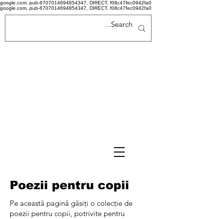
google.com, pub-6707014694854347, DIRECT, f08c47fec0942fa0
google.com, pub-6707014694854347, DIRECT, f08c47fec0942fa0
Politi
că de
confid
ențiali
tate
Termeni si conditii
Poezii pentru copii
Pe această pagină găsiți o colecție de
poezii pentru copii, potrivite pentru