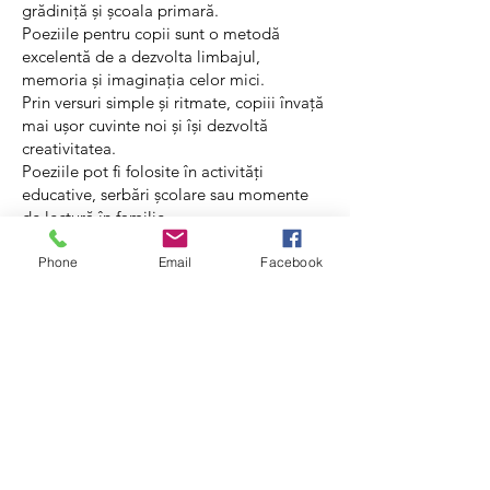
grădiniță și școala primară.
Poeziile pentru copii sunt o metodă
excelentă de a dezvolta limbajul,
memoria și imaginația celor mici.
Prin versuri simple și ritmate, copiii învață
mai ușor cuvinte noi și își dezvoltă
creativitatea.
Poeziile pot fi folosite în activități
educative, serbări școlare sau momente
de lectură în familie.
Colecția include poezii cunoscute din
copilărie, dar și texte moderne adaptate
Phone
Email
Facebook
generațiilor actuale.
Pagina este organizată astfel încât părinții
și educatorii să găsească rapid poeziile
potrivite pentru diferite activități cu copiii.
اغاني اطفال
vivaldidaniel@yahoo.com
© 2023 بواسطة Mass Records. تم إنشاؤها بفخر مع