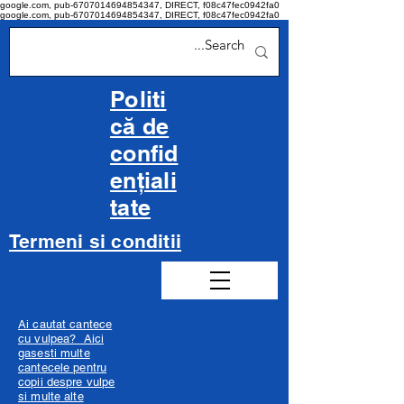
google.com, pub-6707014694854347, DIRECT, f08c47fec0942fa0
google.com, pub-6707014694854347, DIRECT, f08c47fec0942fa0
Politi
că de
confid
ențiali
tate
Termeni si conditii
Ai cautat cantece
cu vulpea? Aici
gasesti multe
cantecele pentru
copii despre vulpe
si multe alte