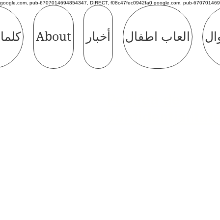
google.com, pub-6707014694854347, DIRECT, f08c47fec0942fa0 google.com, pub-670701469
وال
العاب اطفال
أخبار
About
كلما
Politică de
confidențialitat