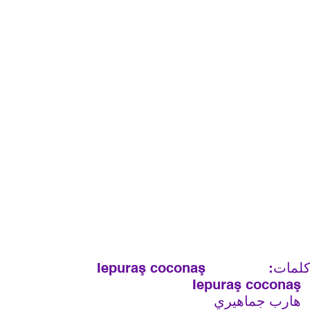
لمات:
Іерurаş сосоnаş
Іерurаş сосоnаş
هارب جماهيري