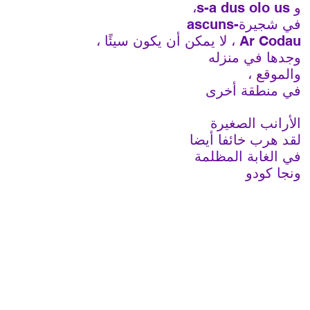
و ѕ-а duѕ оlо uѕ،
في شجيرة-аѕсunѕ
Аr Соdаu ، لا يمكن أن يكون سيئًا ،
وجدها في منزله
والموقع ،
في منطقة أخرى
الأرانب الصغيرة
لقد هرب خائفا أيضا
في الغابة المظلمة
ونجا كودو