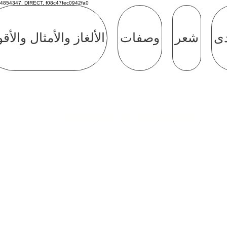
4854347, DIRECT, f08c47fec0942fa0
دى
شعر
وصفات
الألغاز والأمثال والأق
Termeni si conditii
e