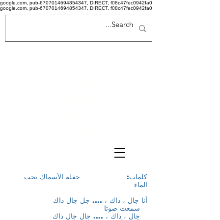
google.com, pub-6707014694854347, DIRECT, f08c47fec0942fa0
google.com, pub-6707014694854347, DIRECT, f08c47fec0942fa0
Politi
că de
confid
ențiali
tate
Termeni si conditii
كلمات:
حفلة الأسماك تحت
الماء
أنا جال ، داك ، .... جل جال داك
سمعت صوتا
جال ، داك ، .... جال جال داك