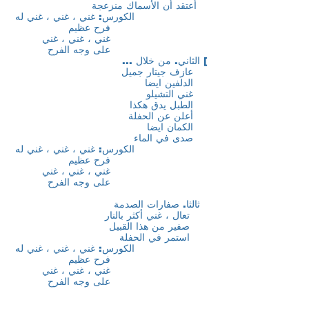
أعتقد أن الأسماك منزعجة
الكورس: غني ، غني ، غني له
فرح عظيم
غني ، غني ، غني
على وجه الفرح
] الثاني. من خلال ...
عازف جيتار جميل
الدلفين ايضا
غني التشيلو
الطبل يدق هكذا
أعلن عن الحفلة
الكمان ايضا
صدى في الماء
الكورس: غني ، غني ، غني له
فرح عظيم
غني ، غني ، غني
على وجه الفرح
ثالثا. صفارات الصدمة
تعال ، غني أكثر بالنار
صفير من هذا القبيل
استمر في الحفلة
الكورس: غني ، غني ، غني له
فرح عظيم
غني ، غني ، غني
على وجه الفرح