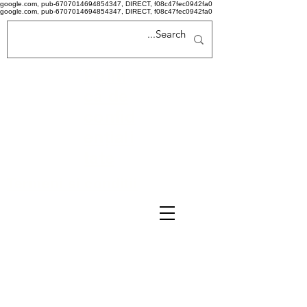
google.com, pub-6707014694854347, DIRECT, f08c47fec0942fa0
google.com, pub-6707014694854347, DIRECT, f08c47fec0942fa0
Politi
că de
confid
ențiali
tate
Termeni si conditii