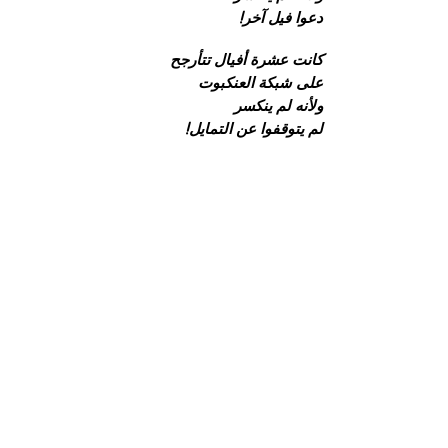
دعوا فيل آخر!
كانت عشرة أفيال تتأرجح
على شبكة العنكبوت
ولأنه لم ينكسر
لم يتوقفوا عن التمايل!