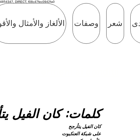
4854347, DIRECT, f08c47fec0942fa0
دى
شعر
وصفات
الألغاز والأمثال والأق
Termeni si conditii
e
كلمات: كان الفيل يت
كان الفيل يتأرجح
على شبكة العنكبوت