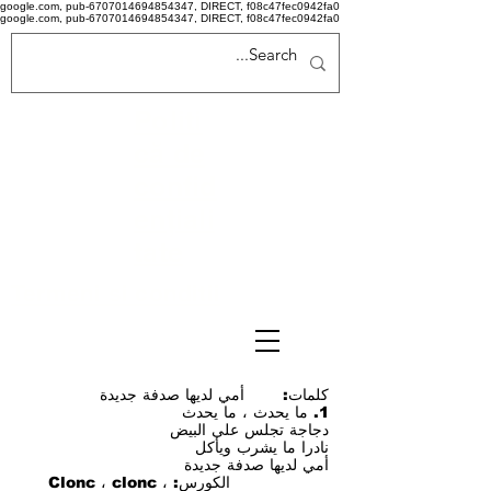
google.com, pub-6707014694854347, DIRECT, f08c47fec0942fa0
google.com, pub-6707014694854347, DIRECT, f08c47fec0942fa0
Politi
că de
confid
ențiali
tate
Termeni si conditii
كلمات: أمي لديها صدفة جديدة
1. ما يحدث ، ما يحدث
دجاجة تجلس على البيض
نادرا ما يشرب ويأكل
أمي لديها صدفة جديدة
الكورس: Clonc ، clonc ،