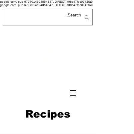
google.com, pub-6707014694854347, DIRECT, f08c47fec0942fa0
google.com, pub-6707014694854347, DIRECT, f08c47fec0942fa0
Politi
că de
confid
ențiali
tate
Termeni si conditii
Recipes