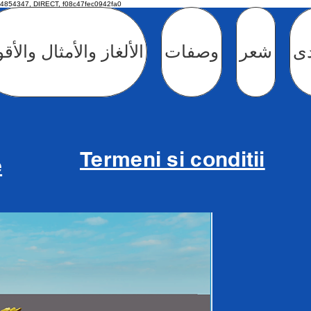
4854347, DIRECT, f08c47fec0942fa0
دى
شعر
وصفات
الألغاز والأمثال والأق
Termeni si conditii
e