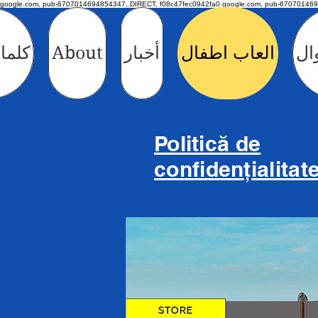
google.com, pub-6707014694854347, DIRECT, f08c47fec0942fa0 google.com, pub-670701469
وال
العاب اطفال
أخبار
About
كلما
Politică de
confidențialitat