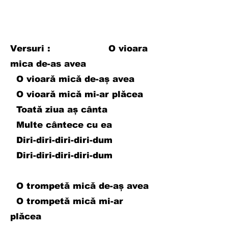
Versuri : O vioara
mica de-as avea
O vioară mică de-aș avea
O vioară mică mi-ar plăcea
Toată ziua aș cânta
Multe cântece cu ea
Diri-diri-diri-diri-dum
Diri-diri-diri-diri-dum
O trompetă mică de-aș avea
O trompetă mică mi-ar
plăcea