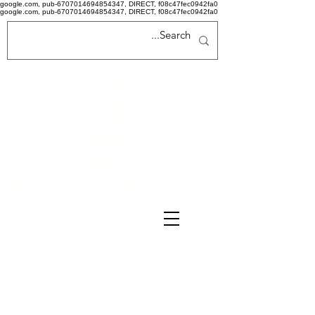
google.com, pub-6707014694854347, DIRECT, f08c47fec0942fa0
google.com, pub-6707014694854347, DIRECT, f08c47fec0942fa0
Politi
că de
confid
ențiali
tate
Termeni si conditii