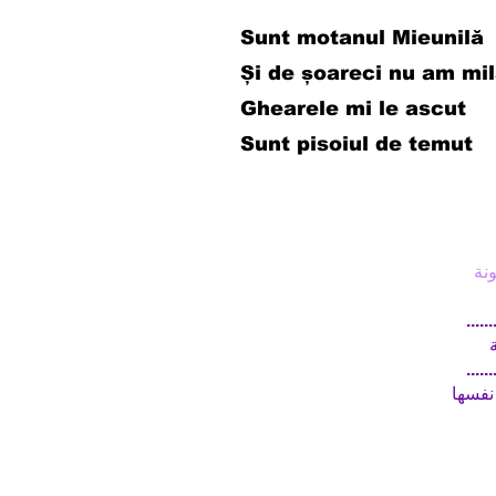
Sunt motanul Mieunilă
Și de șoareci nu am mi
Ghearele mi le ascut
Sunt pisoiul de temut
نة
....
ة
....
نفسها