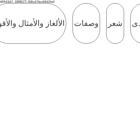
4854347, DIRECT, f08c47fec0942fa0
دى
شعر
وصفات
الألغاز والأمثال والأق
Termeni si conditii
e