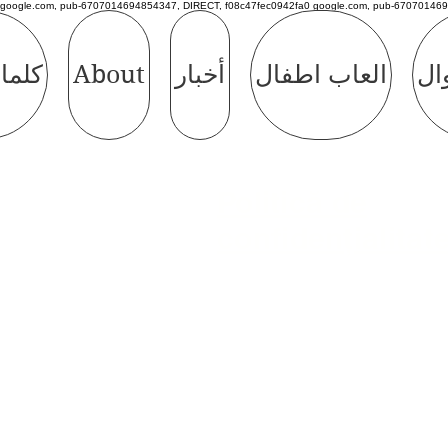
google.com, pub-6707014694854347, DIRECT, f08c47fec0942fa0 google.com, pub-670701469
وال
العاب اطفال
أخبار
About
كلما
Politică de
confidențialitat