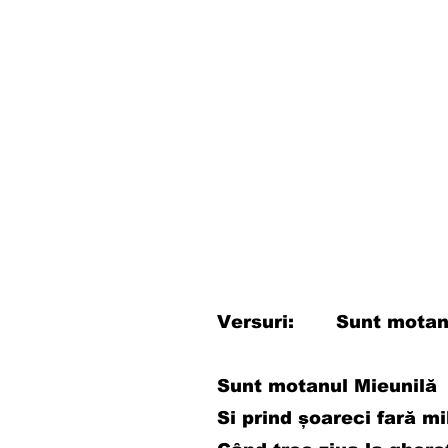
Versuri: Sunt motanu
Sunt motanul Mieunilă
Si prind șoareci fară mi