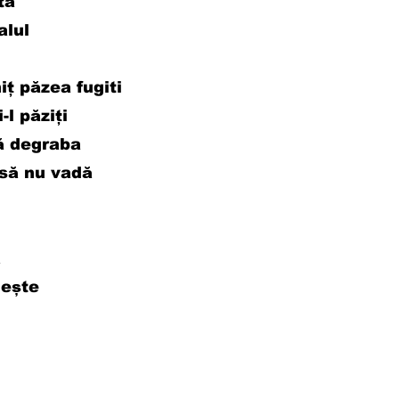
tă
alul
iț păzea fugiti
păziți
egraba
nu vadă
ă
lește