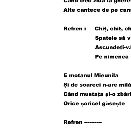
Când trec ziua la ghere
Alte cantece de pe can
Refren : Chiț, chiț, ch
Spatele să vi-l 
Ascundeți-vă d
Pe nimenea să 
E motanul Mieunila
Și de soareci n-are mil
Când mustața și-o zbâr
Orice șoricel găsește
Refren ----------